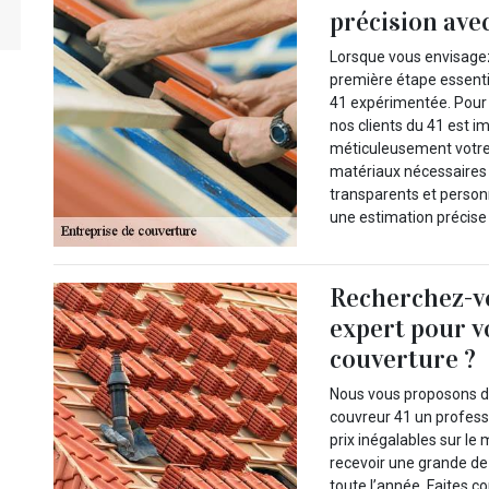
précision ave
Lorsque vous envisagez
première étape essentie
41 expérimentée. Pour 
nos clients du 41 est i
méticuleusement votre 
matériaux nécessaires à
transparents et person
une estimation précise 
Recherchez-vo
expert pour v
couverture ?
Nous vous proposons de
couvreur 41 un profess
prix inégalables sur le 
recevoir une grande de
toute l’année. Faites c