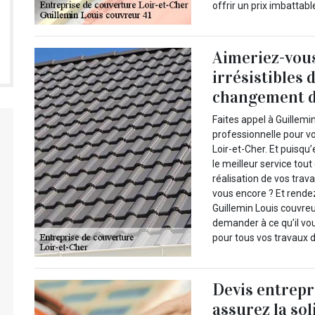
offrir un prix imbattab
Aimeriez-vous 
irrésistibles 
changement d
Faites appel à Guillemi
professionnelle pour v
Loir-et-Cher. Et puisqu
le meilleur service tou
réalisation de vos tra
vous encore ? Et rendez-
Guillemin Louis couvre
demander à ce qu’il vo
pour tous vos travaux 
Devis entrepri
assurez la sol