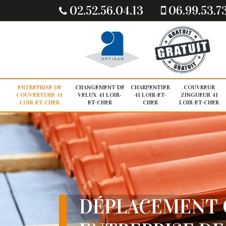
02.52.56.04.13
06.99.53.7
ENTREPRISE DE
CHANGEMENT DE
CHARPENTIER
COUVREUR
COUVERTURE 41
VELUX 41 LOIR-
41 LOIR-ET-
ZINGUEUR 41
LOIR-ET-CHER
ET-CHER
CHER
LOIR-ET-CHER
DÉPLACEMENT 