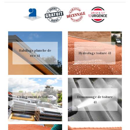
Habillage planche de
Hydrofuge toiture 41
rive 41
Changement de toiture
Demoussage de toiture
et tuile 41
41