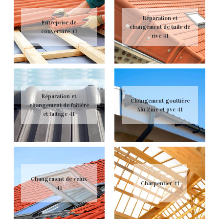
Réparation et
Entreprise de
changement de tuile de
couverture 41
rive 41
Réparation et
Changement gouttière
changement de faitière
Alu Zinc et pvc 41
et faitage 41
Changement de velux
Charpentier 41
41