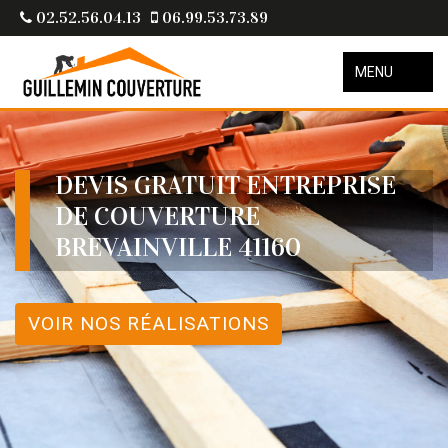
02.52.56.04.13
06.99.53.73.89
MENU
DEVIS GRATUIT ENTREPRISE
DE COUVERTURE
BREVAINVILLE 41160
VOIR NOS RÉALISATIONS