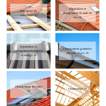
Réparation et
Entreprise de
changement de tuile de
couverture 41
rive 41
Réparation et
Changement gouttière
changement de faitière
Alu Zinc et pvc 41
et faitage 41
Changement de velux
Charpentier 41
41