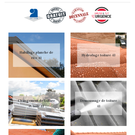
Habillage planche de
Hydrofuge toiture 41
rive 41
Changement de toiture
Demoussage de toiture
et tuile 41
41