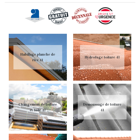
Habillage planche de
Hydrofuge toiture 41
rive 41
Changement de toiture
Demoussage de toiture
et tuile 41
41