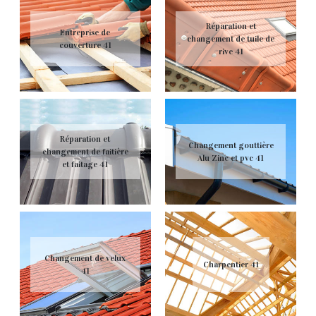
Réparation et
Entreprise de
changement de tuile de
couverture 41
rive 41
Réparation et
Changement gouttière
changement de faitière
Alu Zinc et pvc 41
et faitage 41
Changement de velux
Charpentier 41
41