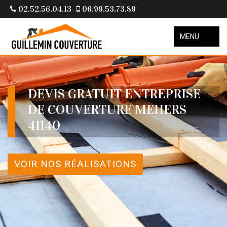
02.52.56.04.13
06.99.53.73.89
MENU
DEVIS GRATUIT ENTREPRISE
DE COUVERTURE MEHERS
41140
VOIR NOS RÉALISATIONS