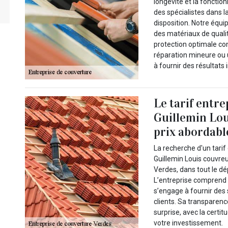
longévité et la fonction
des spécialistes dans l
disposition. Notre équi
des matériaux de qualit
protection optimale con
réparation mineure ou
à fournir des résultats
Le tarif entr
Guillemin Lou
prix abordabl
La recherche d'un tarif
Guillemin Louis couvreur
Verdes, dans tout le d
L’entreprise comprend 
s’engage à fournir des
clients. Sa transparen
surprise, avec la certi
votre investissement.