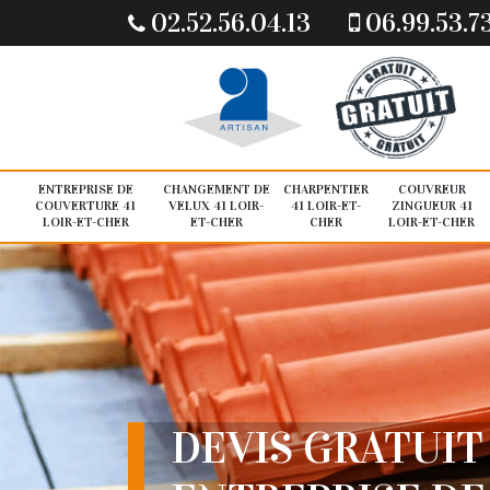
02.52.56.04.13
06.99.53.7
ENTREPRISE DE
CHANGEMENT DE
CHARPENTIER
COUVREUR
COUVERTURE 41
VELUX 41 LOIR-
41 LOIR-ET-
ZINGUEUR 41
LOIR-ET-CHER
ET-CHER
CHER
LOIR-ET-CHER
DEVIS GRATUIT