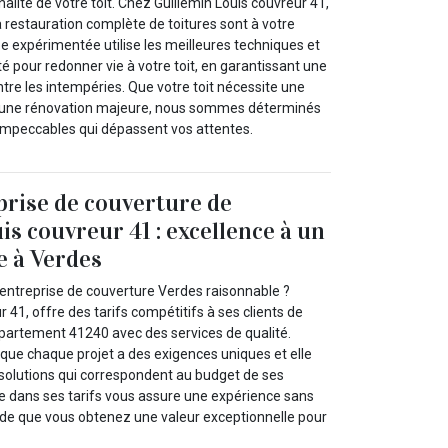
nalité de votre toit. Chez Guillemin Louis couvreur 41,
a restauration complète de toitures sont à votre
pe expérimentée utilise les meilleures techniques et
é pour redonner vie à votre toit, en garantissant une
tre les intempéries. Que votre toit nécessite une
 une rénovation majeure, nous sommes déterminés
 impeccables qui dépassent vos attentes.
eprise de couverture de
is couvreur 41 : excellence à un
e à Verdes
 entreprise de couverture Verdes raisonnable ?
 41, offre des tarifs compétitifs à ses clients de
épartement 41240 avec des services de qualité.
que chaque projet a des exigences uniques et elle
 solutions qui correspondent au budget de ses
ce dans ses tarifs vous assure une expérience sans
tude que vous obtenez une valeur exceptionnelle pour