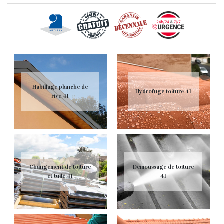
Habillage planche de
Hydrofuge toiture 41
rive 41
Changement de toiture
Demoussage de toiture
et tuile 41
41