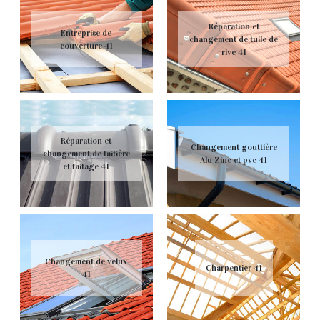
Réparation et
Entreprise de
changement de tuile de
couverture 41
rive 41
Réparation et
Changement gouttière
changement de faitière
Alu Zinc et pvc 41
et faitage 41
Changement de velux
Charpentier 41
41