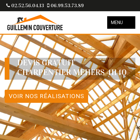
02.52.56.04.13
06.99.53.73.89
MENU
DEVIS GRATUIT
CHARPENTIER MEHERS 41140
VOIR NOS RÉALISATIONS