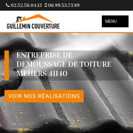
02.52.56.04.13
06.99.53.73.89
MENU
ENTREPRISE DE
DEMOUSSAGE DE TOITURE
MEHERS 41140
VOIR NOS RÉALISATIONS