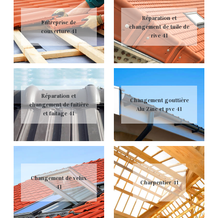
Réparation et
Entreprise de
changement de tuile de
couverture 41
rive 41
Réparation et
Changement gouttière
changement de faitière
Alu Zinc et pvc 41
et faitage 41
Changement de velux
Charpentier 41
41