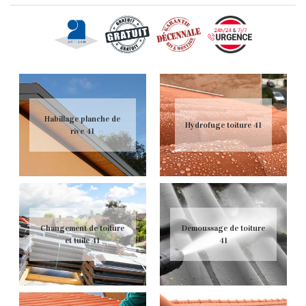
Habillage planche de
Hydrofuge toiture 41
rive 41
Changement de toiture
Demoussage de toiture
et tuile 41
41