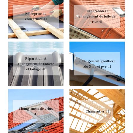
Réparation et
Entreprise de
changement de tuile de
couverture 41
rive 41
Réparation et
Changement gouttière
changement de faitière
Alu Zinc et pvc 41
et faitage 41
Changement de velux
Charpentier 41
41