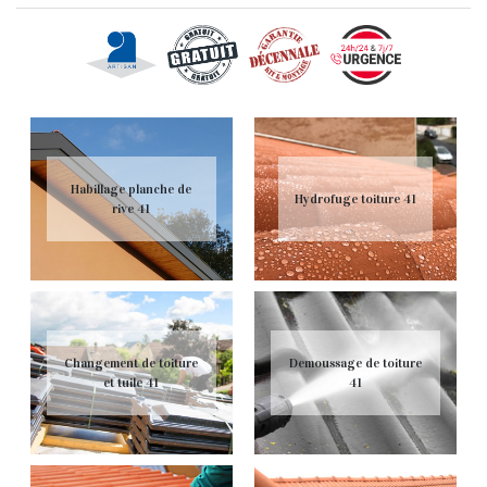
Habillage planche de
Hydrofuge toiture 41
rive 41
Changement de toiture
Demoussage de toiture
et tuile 41
41