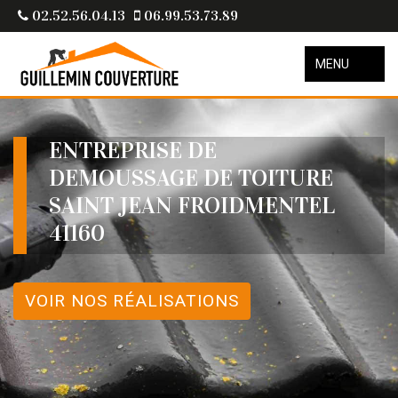
02.52.56.04.13
06.99.53.73.89
MENU
ENTREPRISE DE
DEMOUSSAGE DE TOITURE
SAINT JEAN FROIDMENTEL
41160
VOIR NOS RÉALISATIONS