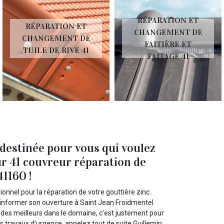
RÉPARATION ET
RÉPARATION ET
CHANGEMENT DE
CHANGEMENT DE
FAITIÈRE ET
TUILE DE RIVE 41
FAITAGE 41
 destinée pour vous qui voulez
r 41 couvreur réparation de
41160 !
onnel pour la réparation de votre gouttière zinc.
informer son ouverture à Saint Jean Froidmentel
n des meilleurs dans le domaine, c’est justement pour
os travaux d’urgence, appelez tout de suite Guillemin