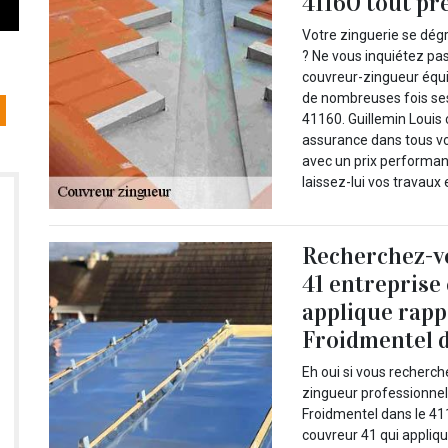
41160 tout pr
Votre zinguerie se dég
? Ne vous inquiétez pas
couvreur-zingueur équi
de nombreuses fois se
41160. Guillemin Louis
assurance dans tous vo
avec un prix performan
laissez-lui vos travaux
Recherchez-v
41 entreprise
applique rapp
Froidmentel d
Eh oui si vous recherch
zingueur professionnel
Froidmentel dans le 411
couvreur 41 qui appliqu