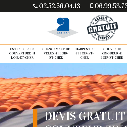
02.52.56.04.13
06.99.53.7
ENTREPRISE DE
CHANGEMENT DE
CHARPENTIER
COUVREUR
COUVERTURE 41
VELUX 41 LOIR-
41 LOIR-ET-
ZINGUEUR 41
LOIR-ET-CHER
ET-CHER
CHER
LOIR-ET-CHER
DEVIS GRATUIT