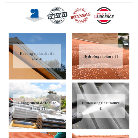
Habillage planche de
Hydrofuge toiture 41
rive 41
Changement de toiture
Demoussage de toiture
et tuile 41
41