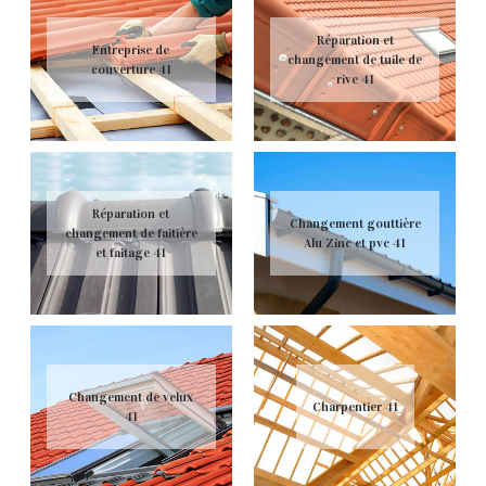
Réparation et
Entreprise de
changement de tuile de
couverture 41
rive 41
Réparation et
Changement gouttière
changement de faitière
Alu Zinc et pvc 41
et faitage 41
Changement de velux
Charpentier 41
41