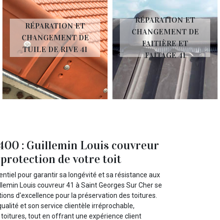
RÉPARATION ET
RÉPARATION ET
CHANGEMENT DE
CHANGEMENT DE
FAITIÈRE ET
TUILE DE RIVE 41
FAITAGE 41
1400 : Guillemin Louis couvreur
 protection de votre toit
entiel pour garantir sa longévité et sa résistance aux
illemin Louis couvreur 41 à Saint Georges Sur Cher se
ons d'excellence pour la préservation des toitures.
lité et son service clientèle irréprochable,
toitures, tout en offrant une expérience client