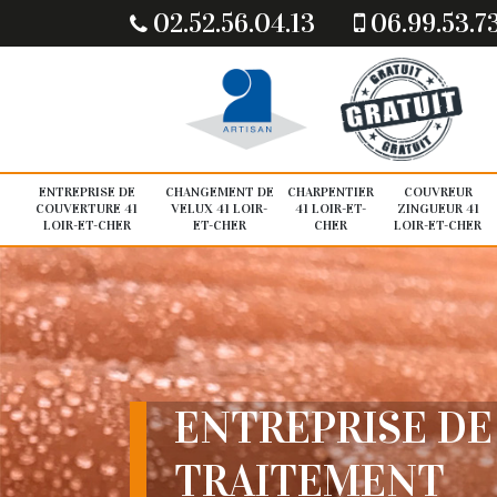
02.52.56.04.13
06.99.53.7
ENTREPRISE DE
CHANGEMENT DE
CHARPENTIER
COUVREUR
COUVERTURE 41
VELUX 41 LOIR-
41 LOIR-ET-
ZINGUEUR 41
LOIR-ET-CHER
ET-CHER
CHER
LOIR-ET-CHER
ENTREPRISE DE
TRAITEMENT