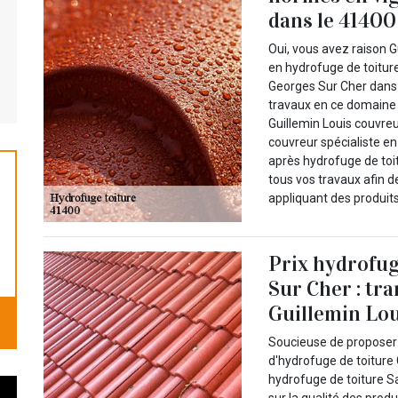
dans le 41400
Oui, vous avez raison G
en hydrofuge de toiture
Georges Sur Cher dans 
travaux en ce domaine 
Guillemin Louis couvre
couvreur spécialiste en
après hydrofuge de toit
tous vos travaux afin d
appliquant des produits
Prix hydrofug
Sur Cher : tra
Guillemin Lou
Soucieuse de proposer d
d'hydrofuge de toiture 
hydrofuge de toiture S
sur la qualité des prod