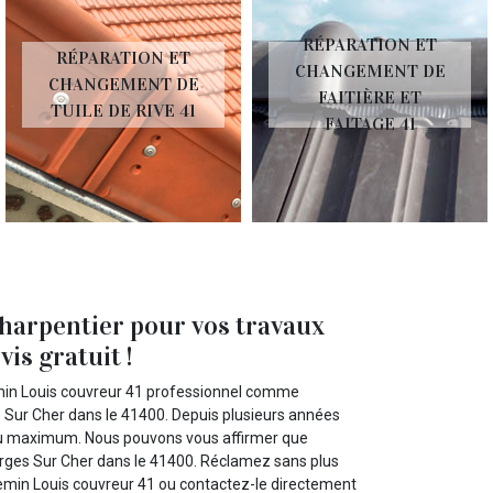
RÉPARATION ET
RÉPARATION ET
CHANGEMENT DE
CHANGEMENT DE
FAITIÈRE ET
TUILE DE RIVE 41
FAITAGE 41
charpentier pour vos travaux
is gratuit !
lemin Louis couvreur 41 professionnel comme
s Sur Cher dans le 41400. Depuis plusieurs années
 au maximum. Nous pouvons vous affirmer que
orges Sur Cher dans le 41400. Réclamez sans plus
llemin Louis couvreur 41 ou contactez-le directement