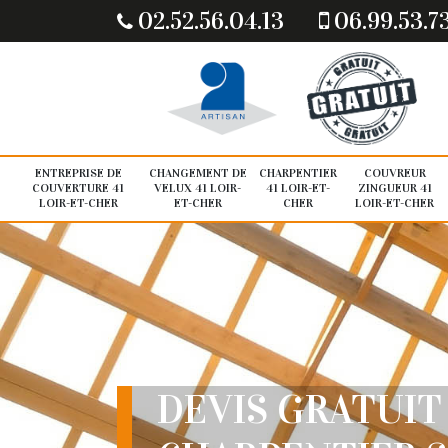
02.52.56.04.13
06.99.53.7
ENTREPRISE DE
CHANGEMENT DE
CHARPENTIER
COUVREUR
COUVERTURE 41
VELUX 41 LOIR-
41 LOIR-ET-
ZINGUEUR 41
LOIR-ET-CHER
ET-CHER
CHER
LOIR-ET-CHER
DEVIS GRATUIT