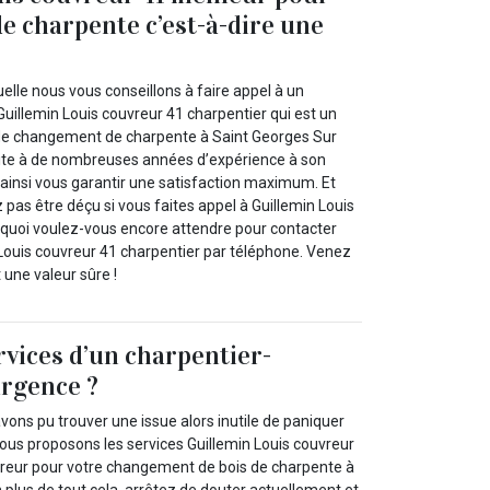
 charpente c’est-à-dire une
uelle nous vous conseillons à faire appel à un
illemin Louis couvreur 41 charpentier qui est un
 de changement de charpente à Saint Georges Sur
uite à de nombreuses années d’expérience à son
insi vous garantir une satisfaction maximum. Et
 pas être déçu si vous faites appel à Guillemin Louis
rquoi voulez-vous encore attendre pour contacter
Louis couvreur 41 charpentier par téléphone. Venez
t une valeur sûre !
rvices d’un charpentier-
urgence ?
vons pu trouver une issue alors inutile de paniquer
ous proposons les services Guillemin Louis couvreur
reur pour votre changement de bois de charpente à
n plus de tout cela, arrêtez de douter actuellement et