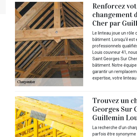
Renforcez vot
changement de
Cher par Guil
Le linteau joue un rôle c
bâtiment. Lorsqu'il est
professionnels qualifi
Louis couvreur 41, nou
Saint Georges Sur Cher
bâtiment. Notre équipe
garantir un remplaceme
expertise, votre lintea
Trouvez un ch
Georges Sur C
Guillemin Lou
La recherche d'un char
parfois être synonyme 