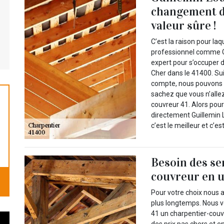
changement de
valeur sûre !
C’est la raison pour laq
professionnel comme Gu
expert pour s’occuper
Cher dans le 41400. S
compte, nous pouvons a
sachez que vous n’allez
couvreur 41. Alors pou
directement Guillemin 
c’est le meilleur et c’es
Besoin des se
couvreur en 
Pour votre choix nous a
plus longtemps. Nous v
41 un charpentier-couv
des prix pas chers et e