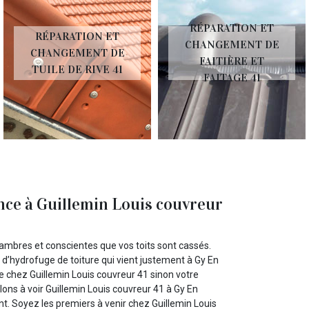
RÉPARATION ET
RÉPARATION ET
CHANGEMENT DE
HANGEMENT DE
G
FAITIÈRE ET
UILE DE RIVE 41
FAITAGE 41
iance à Guillemin Louis couvreur
mbres et conscientes que vos toits sont cassés.
 d’hydrofuge de toiture qui vient justement à Gy En
te chez Guillemin Louis couvreur 41 sinon votre
lons à voir Guillemin Louis couvreur 41 à Gy En
. Soyez les premiers à venir chez Guillemin Louis