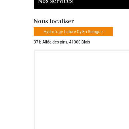
Nos services
Nous localiser
Hydrofuge toiture Gy En Sologne
37 b Allée des pins, 41000 Blois