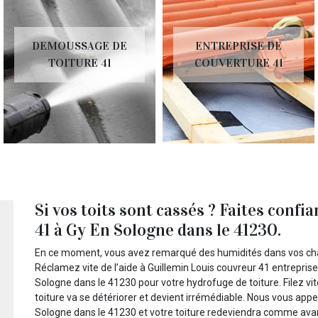
EMOUSSAGE DE
ENTREPRISE DE
C
TOITURE 41
COUVERTURE 41
T
Si vos toits sont cassés ? Faites conf
41 à Gy En Sologne dans le 41230.
En ce moment, vous avez remarqué des humidités dans vos cha
Réclamez vite de l’aide à Guillemin Louis couvreur 41 entreprise
Sologne dans le 41230 pour votre hydrofuge de toiture. Filez vi
toiture va se détériorer et devient irrémédiable. Nous vous appe
Sologne dans le 41230 et votre toiture redeviendra comme avant