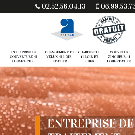
02.52.56.04.13
06.99.53.7
ENTREPRISE DE
CHANGEMENT DE
CHARPENTIER
COUVREUR
COUVERTURE 41
VELUX 41 LOIR-
41 LOIR-ET-
ZINGUEUR 41
LOIR-ET-CHER
ET-CHER
CHER
LOIR-ET-CHER
ENTREPRISE DE