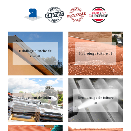
Habillage planche de
Hydrofuge toiture 41
rive 41
Changement de toiture
Demoussage de toiture
et tuile 41
41