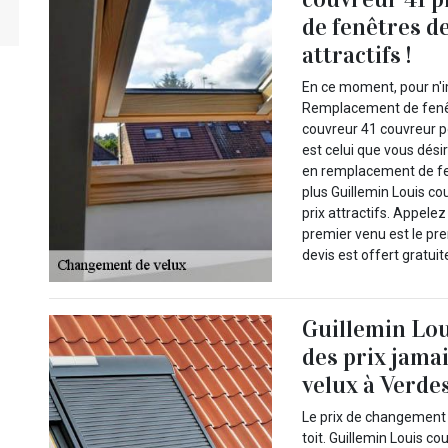
de fenêtres de
attractifs !
En ce moment, pour n'
Remplacement de fenêtr
couvreur 41 couvreur 
est celui que vous dési
en remplacement de fen
plus Guillemin Louis c
prix attractifs. Appele
premier venu est le pr
devis est offert gratui
Guillemin Lou
des prix jama
velux à Verdes
Le prix de changement 
toit. Guillemin Louis c