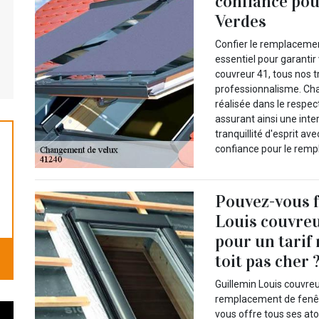
confiance pou
Verdes
Confier le remplacement
essentiel pour garantir 
couvreur 41, tous nos t
professionnalisme. Ch
réalisée dans le respe
assurant ainsi une inte
tranquillité d'esprit av
confiance pour le remp
Pouvez-vous f
Louis couvreu
pour un tarif
toit pas cher 
Guillemin Louis couvre
remplacement de fenêtr
vous offre tous ses a