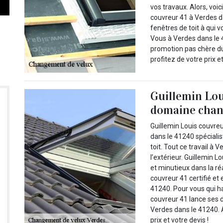
vos travaux. Alors, voic
couvreur 41 à Verdes 
fenêtres de toit à qui 
Vous à Verdes dans le 4
promotion pas chère du
profitez de votre prix e
Guillemin Lou
domaine chan
Guillemin Louis couvre
dans le 41240 spéciali
toit. Tout ce travail 
l’extérieur. Guillemin
et minutieux dans la ré
couvreur 41 certifié e
41240. Pour vous qui h
couvreur 41 lance ses 
Verdes dans le 41240. 
prix et votre devis !