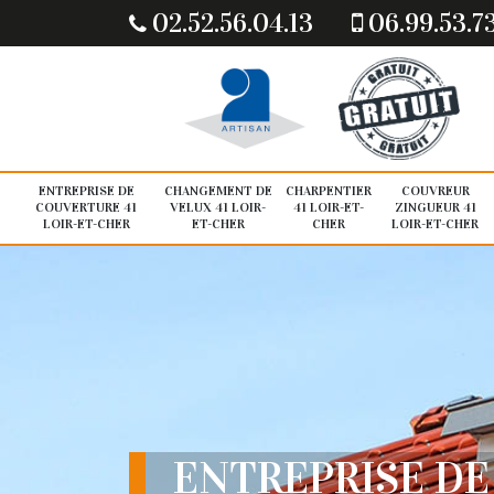
02.52.56.04.13
06.99.53.7
ENTREPRISE DE
CHANGEMENT DE
CHARPENTIER
COUVREUR
COUVERTURE 41
VELUX 41 LOIR-
41 LOIR-ET-
ZINGUEUR 41
LOIR-ET-CHER
ET-CHER
CHER
LOIR-ET-CHER
ENTREPRISE DE