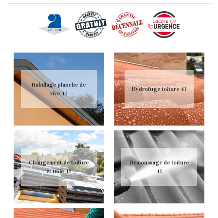
Habillage planche de
Hydrofuge toiture 41
rive 41
Changement de toiture
Demoussage de toiture
et tuile 41
41