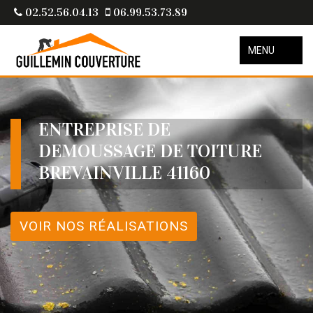
02.52.56.04.13
06.99.53.73.89
MENU
ENTREPRISE DE
DEMOUSSAGE DE TOITURE
BREVAINVILLE 41160
VOIR NOS RÉALISATIONS