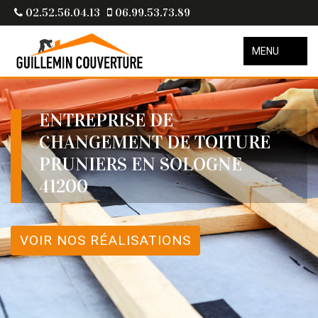
02.52.56.04.13
06.99.53.73.89
MENU
ENTREPRISE DE
CHANGEMENT DE TOITURE
PRUNIERS EN SOLOGNE
41200
VOIR NOS RÉALISATIONS