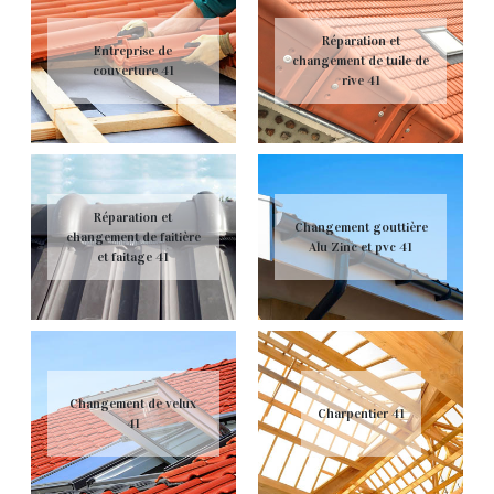
Réparation et
Entreprise de
changement de tuile de
couverture 41
rive 41
Réparation et
Changement gouttière
changement de faitière
Alu Zinc et pvc 41
et faitage 41
Changement de velux
Charpentier 41
41