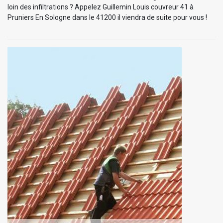
loin des infiltrations ? Appelez Guillemin Louis couvreur 41 à
Pruniers En Sologne dans le 41200 il viendra de suite pour vous !