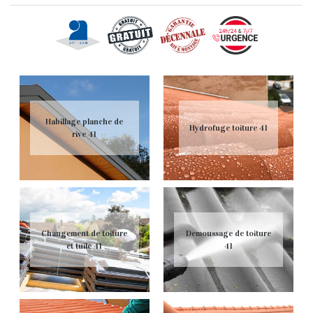
Habillage planche de
Hydrofuge toiture 41
rive 41
Changement de toiture
Demoussage de toiture
et tuile 41
41