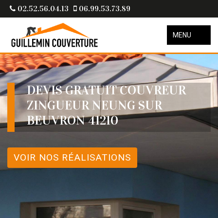
02.52.56.04.13
06.99.53.73.89
MENU
DEVIS GRATUIT COUVREUR
ZINGUEUR NEUNG SUR
BEUVRON 41210
VOIR NOS RÉALISATIONS