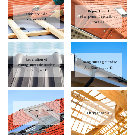
Réparation et
Entreprise de
changement de tuile de
couverture 41
rive 41
Réparation et
Changement gouttière
changement de faitière
Alu Zinc et pvc 41
et faitage 41
Changement de velux
Charpentier 41
41