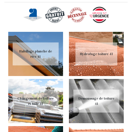
Habillage planche de
Hydrofuge toiture 41
rive 41
Changement de toiture
Demoussage de toiture
et tuile 41
41