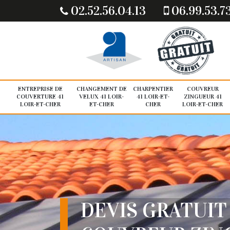
02.52.56.04.13
06.99.53.7
ENTREPRISE DE
CHANGEMENT DE
CHARPENTIER
COUVREUR
COUVERTURE 41
VELUX 41 LOIR-
41 LOIR-ET-
ZINGUEUR 41
LOIR-ET-CHER
ET-CHER
CHER
LOIR-ET-CHER
DEVIS GRATUIT