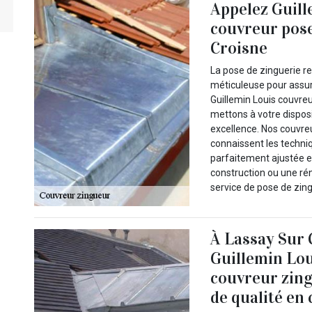
Appelez Guill
couvreur pose
Croisne
La pose de zinguerie re
méticuleuse pour assurer
Guillemin Louis couvre
mettons à votre disposi
excellence. Nos couvre
connaissent les techniq
parfaitement ajustée e
construction ou une rén
service de pose de zing
À Lassay Sur 
Guillemin Lou
couvreur zing
de qualité en 