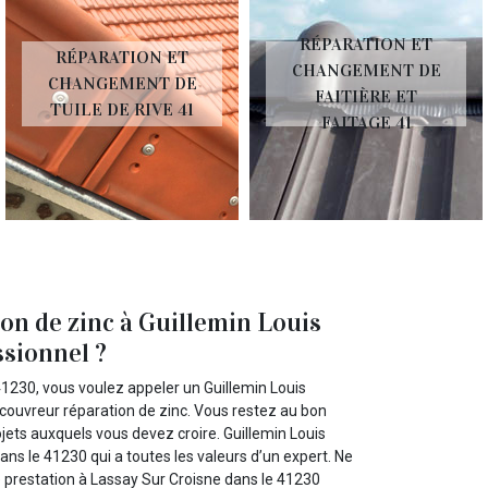
RÉPARATION ET
RÉPARATION ET
CHANGEMENT DE
CHANGEMENT DE
FAITIÈRE ET
TUILE DE RIVE 41
FAITAGE 41
on de zinc à Guillemin Louis
sionnel ?
 41230, vous voulez appeler un Guillemin Louis
 couvreur réparation de zinc. Vous restez au bon
ojets auxquels vous devez croire. Guillemin Louis
ns le 41230 qui a toutes les valeurs d’un expert. Ne
te prestation à Lassay Sur Croisne dans le 41230