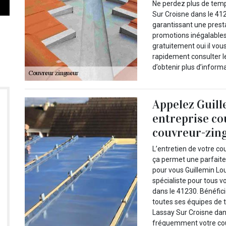
Ne perdez plus de temp
Sur Croisne dans le 41
garantissant une presta
promotions inégalables.
gratuitement oui il vou
rapidement consulter le
d’obtenir plus d’informa
Appelez Guill
entreprise co
couvreur-zing
L’entretien de votre cou
ça permet une parfaite 
pour vous Guillemin Lo
spécialiste pour tous 
dans le 41230. Bénéfici
toutes ses équipes de t
Lassay Sur Croisne dan
fréquemment votre couv