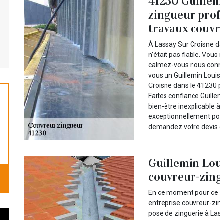
41230 Guillem
zingueur prof
travaux couvr
À Lassay Sur Croisne d
n’était pas fiable. Vous
calmez-vous nous conn
vous un Guillemin Loui
Croisne dans le 41230 p
Faites confiance Guille
bien-être inexplicable 
exceptionnellement pour
demandez votre devis d
Guillemin Lou
couvreur-zing
En ce moment pour ce m
entreprise couvreur-zi
pose de zinguerie à Las