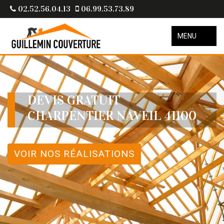
02.52.56.04.13
06.99.53.73.89
MENU
DEVIS GRATUIT
CHARPENTIER NAVEIL 41100
VOIR NOS RÉALISATIONS