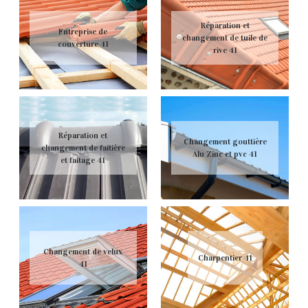
Réparation et
Entreprise de
changement de tuile de
couverture 41
rive 41
Réparation et
Changement gouttière
changement de faitière
Alu Zinc et pvc 41
et faitage 41
Changement de velux
Charpentier 41
41