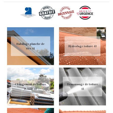
Habillage planche de
Hydrofuge toiture 41
rive 41
Changement de toiture
Demoussage de toiture
et tuile 41
41