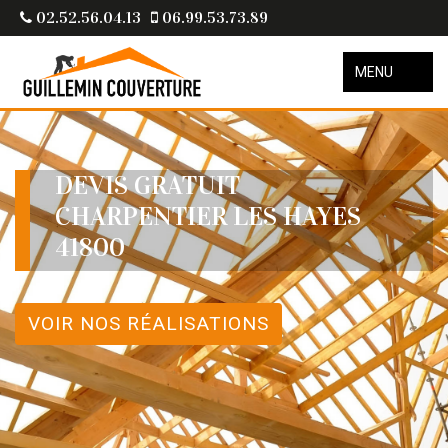
02.52.56.04.13
06.99.53.73.89
MENU
DEVIS GRATUIT
CHARPENTIER LES HAYES
41800
VOIR NOS RÉALISATIONS