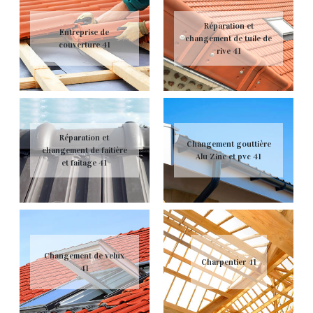
Réparation et
Entreprise de
changement de tuile de
couverture 41
rive 41
Réparation et
Changement gouttière
changement de faitière
Alu Zinc et pvc 41
et faitage 41
Changement de velux
Charpentier 41
41