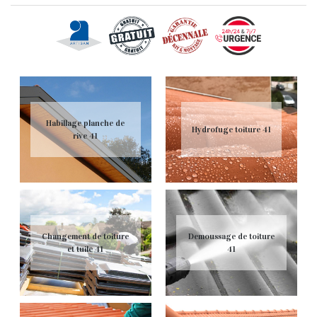
Habillage planche de
Hydrofuge toiture 41
rive 41
Changement de toiture
Demoussage de toiture
et tuile 41
41