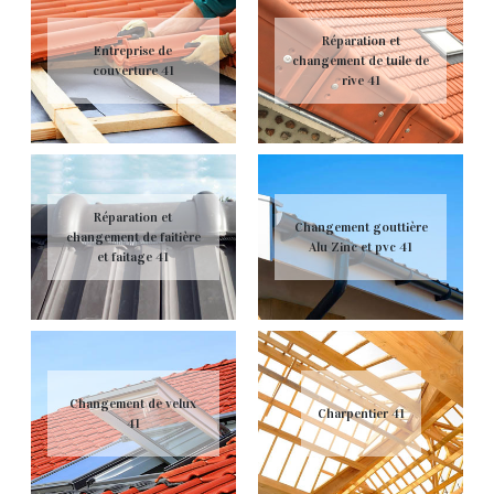
Réparation et
Entreprise de
changement de tuile de
couverture 41
rive 41
Réparation et
Changement gouttière
changement de faitière
Alu Zinc et pvc 41
et faitage 41
Changement de velux
Charpentier 41
41