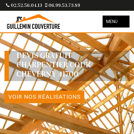
02.52.56.04.13
06.99.53.73.89
MENU
DEVIS GRATUIT
CHARPENTIER COUR
CHEVERNY 41700
VOIR NOS RÉALISATIONS