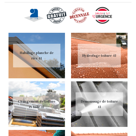
Habillage planche de
Hydrofuge toiture 41
rive 41
Changement de toiture
Demoussage de toiture
et tuile 41
41