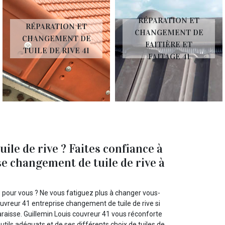
RÉPARATION ET
RÉPARATION ET
CHANGEMENT DE
CHANGEMENT DE
FAITIÈRE ET
TUILE DE RIVE 41
FAITAGE 41
le de rive ? Faites confiance à
e changement de tuile de rive à
p pour vous ? Ne vous fatiguez plus à changer vous-
uvreur 41 entreprise changement de tuile de rive si
raisse. Guillemin Louis couvreur 41 vous réconforte
ils adéquats et de ses différents choix de tuiles de