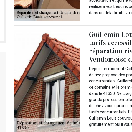
acceptation et qui ne v
réalisera vos besoins 
dans un délai limité vu
Guillemin Lou
tarifs accessi
réparation riv
Vendomoise da
Depuis un moment Guill
de rive propose des pr
concurrentiels. Guillem
ce domaine et le premi
dans le 41330. Ne craig
grande professionnelle
de chez vous qui accomp
tarifs concurrentiels.
Guillemin Louis couvreu
gratuitement oui il vous