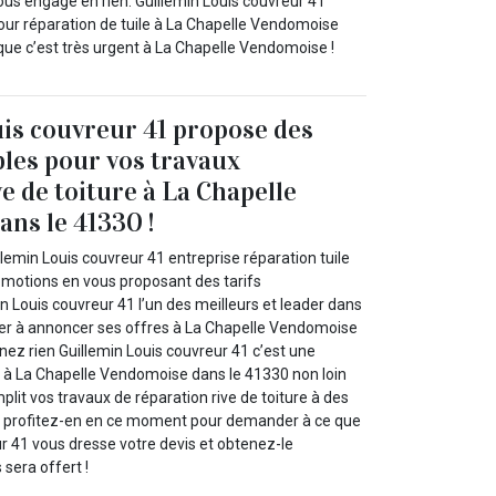
ous engage en rien. Guillemin Louis couvreur 41
pour réparation de tuile à La Chapelle Vendomoise
 que c’est très urgent à La Chapelle Vendomoise !
is couvreur 41 propose des
bles pour vos travaux
e de toiture à La Chapelle
ns le 41330 !
emin Louis couvreur 41 entreprise réparation tuile
omotions en vous proposant des tarifs
in Louis couvreur 41 l’un des meilleurs et leader dans
er à annoncer ses offres à La Chapelle Vendomoise
nez rien Guillemin Louis couvreur 41 c’est une
 à La Chapelle Vendomoise dans le 41330 non loin
lit vos travaux de réparation rive de toiture à des
 Et profitez-en en ce moment pour demander à ce que
r 41 vous dresse votre devis et obtenez-le
 sera offert !