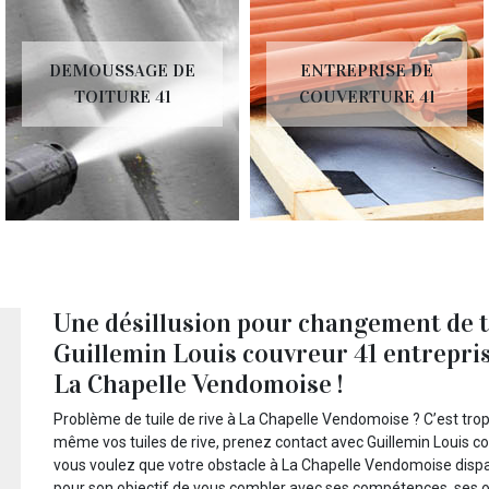
DEMOUSSAGE DE
ENTREPRISE DE
TOITURE 41
COUVERTURE 41
Une désillusion pour changement de tui
Guillemin Louis couvreur 41 entrepris
La Chapelle Vendomoise !
Problème de tuile de rive à La Chapelle Vendomoise ? C’est tro
même vos tuiles de rive, prenez contact avec Guillemin Louis co
vous voulez que votre obstacle à La Chapelle Vendomoise dispa
pour son objectif de vous combler avec ses compétences, ses out