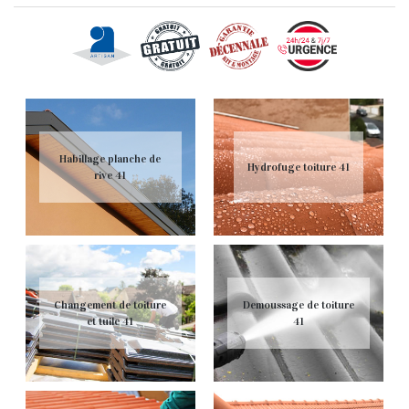
Habillage planche de
Hydrofuge toiture 41
rive 41
Changement de toiture
Demoussage de toiture
et tuile 41
41