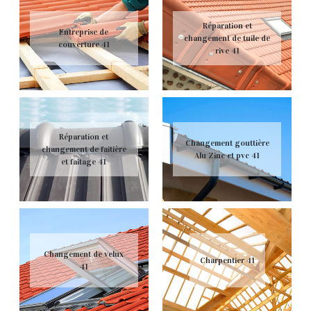
Réparation et
Entreprise de
changement de tuile de
couverture 41
rive 41
Réparation et
Changement gouttière
changement de faitière
Alu Zinc et pvc 41
et faitage 41
Changement de velux
Charpentier 41
41