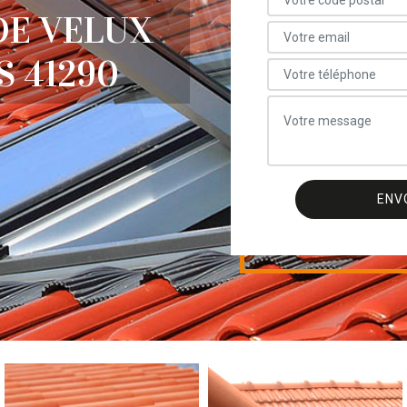
E VELUX
 41290