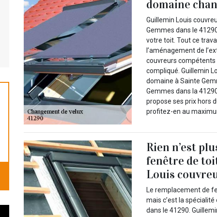
domaine chan
Guillemin Louis couvre
Gemmes dans le 41290 
votre toit. Tout ce tr
l’aménagement de l’ext
couvreurs compétents e
compliqué. Guillemin Lo
domaine à Sainte Gemm
Gemmes dans la 41290 G
propose ses prix hors
profitez-en au maximum 
Rien n’est pl
fenêtre de toi
Louis couvreu
Le remplacement de fenêt
mais c’est la spéciali
dans le 41290. Guillem