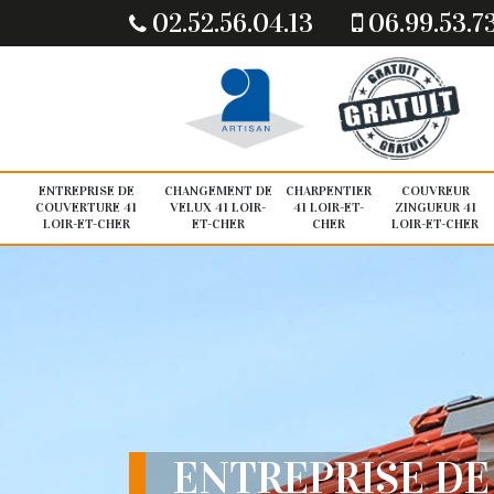
02.52.56.04.13
06.99.53.7
ENTREPRISE DE
CHANGEMENT DE
CHARPENTIER
COUVREUR
COUVERTURE 41
VELUX 41 LOIR-
41 LOIR-ET-
ZINGUEUR 41
LOIR-ET-CHER
ET-CHER
CHER
LOIR-ET-CHER
ENTREPRISE DE