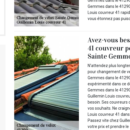
Gemmes dans le 41290. 
Gemmes dans le 41290 v
Louis couvreur 41 rapid
vous étonnez pas puisq
Avez-vous bes
41 couvreur p
Sainte Gemme
N’attendez plus longte
pour changement de vel
Gemmes dans le 41290. 
expérimenté dans ce do
Gemmes dans le 41290 
Guillemin Louis couvre
besoin. Ses couvreurs 
vos souhaits. Ne craign
Louis couvreur 41 dans
Passez vite chez Guill
votre prix et prendre le 