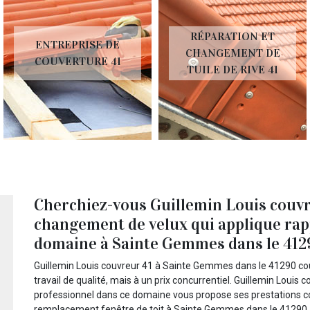
RÉPARATION ET
ENTREPRISE DE
CHANGEMENT DE
COUVERTURE 41
TUILE DE RIVE 41
Cherchiez-vous Guillemin Louis couv
changement de velux qui applique rapp
domaine à Sainte Gemmes dans le 412
Guillemin Louis couvreur 41 à Sainte Gemmes dans le 41290 co
travail de qualité, mais à un prix concurrentiel. Guillemin Lou
professionnel dans ce domaine vous propose ses prestations co
remplacement fenêtre de toit à Sainte Gemmes dans le 41290.