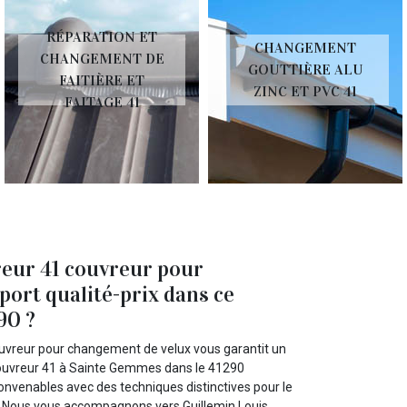
RÉPARATION ET
CHANGEMENT
CHANGEMENT DE
GOUTTIÈRE ALU
FAITIÈRE ET
ZINC ET PVC 41
FAITAGE 41
reur 41 couvreur pour
ort qualité-prix dans ce
90 ?
uvreur pour changement de velux vous garantit un
is couvreur 41 à Sainte Gemmes dans le 41290
nvenables avec des techniques distinctives pour le
 Nous vous accompagnons vers Guillemin Louis