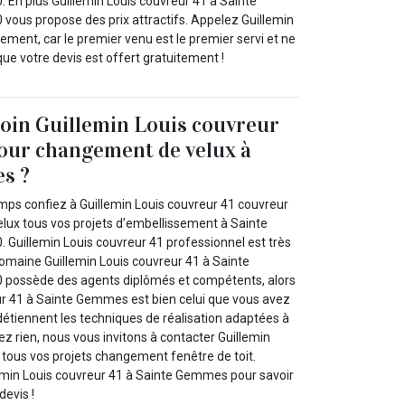
En plus Guillemin Louis couvreur 41 à Sainte
ous propose des prix attractifs. Appelez Guillemin
ement, car le premier venu est le premier servi et ne
ue votre devis est offert gratuitement !
oin Guillemin Louis couvreur
our changement de velux à
s ?
mps confiez à Guillemin Louis couvreur 41 couvreur
ux tous vos projets d’embellissement à Sainte
Guillemin Louis couvreur 41 professionnel est très
maine Guillemin Louis couvreur 41 à Sainte
possède des agents diplômés et compétents, alors
ur 41 à Sainte Gemmes est bien celui que vous avez
détiennent les techniques de réalisation adaptées à
ez rien, nous vous invitons à contacter Guillemin
 tous vos projets changement fenêtre de toit.
emin Louis couvreur 41 à Sainte Gemmes pour savoir
devis !